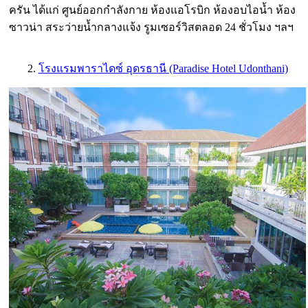
ครัน ได้แก่ ศูนย์ออกกำลังกาย ห้องแอโรบิก ห้องอบไอน้ำ ห้อง
ซาวน่า สระว่ายน้ำกลางแจ้ง รูมเซอร์วิสตลอด 24 ชั่วโมง ฯลฯ
2.
โรงแรมพาราไดซ์ อุดรธานี (Paradise Hotel Udonthani)