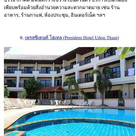
เพียบพร้อมด้วยสิ่งอำนวยความสะดวกมาดมาย เช่น ร้าน
อาหาร, ร้านกาแฟ, ห้องประชุม, อินเตอร์เน็ต ฯลฯ
8.
เพรสซิเดนท์ โฮเทล (President Hotel Udon Thani)